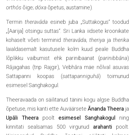
orthós
õige;
dóxa
õpetus, austamine).
Termin
theravāda
esineb juba „Suttakogus“ toodud
„[Aarija] otsingu suttas“. Sri Lanka iidsete kroonikate
kohaselt võeti terminid
theravāda
,
theriya
ja
therika
laialdasemalt kasutusele kolm kuud peale Buddha
lõplikku vaibumist ehk parinibaanat (
parinibbāna
)
Rājagahas (tnp Rajgir), Vebhāra mäe nõlval asuvas
Sattapanni koopas (
sattapanniguhā
) toimunud
esimesel Sanghakogul.
Theeravaada on säilitanud tänini kogu algse Buddha
õpetuse, mis kanti ette Auväärsete
Ānanda Theera
ja
Upāli Theera
poolt
esimesel Sanghakogul
ning
kinnitati sealsamas 500 virgunud
arahanti
poolt.