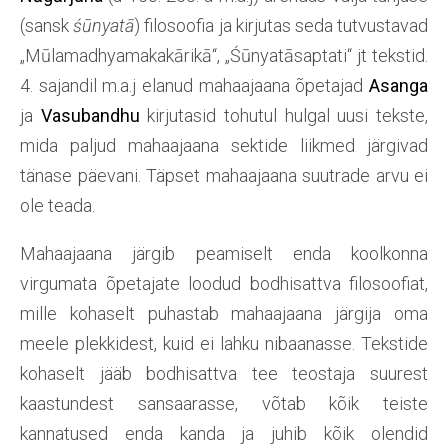
(sansk
śūnyatā
) filosoofia ja kirjutas seda tutvustavad
„Mūlamadhyamakakārikā“, „Śūnyatāsaptati“ jt tekstid.
4. sajandil m.a.j elanud mahaajaana õpetajad
Asanga
ja
Vasubandhu
kirjutasid tohutul hulgal uusi tekste,
mida paljud mahaajaana sektide liikmed järgivad
tänase päevani. Täpset mahaajaana suutrade arvu ei
ole teada.
Mahaajaana järgib peamiselt enda koolkonna
virgumata õpetajate loodud bodhisattva filosoofiat,
mille kohaselt puhastab mahaajaana järgija oma
meele plekkidest, kuid ei lahku nibaanasse. Tekstide
kohaselt jääb bodhisattva tee teostaja suurest
kaastundest sansaarasse, võtab kõik teiste
kannatused enda kanda ja juhib kõik olendid