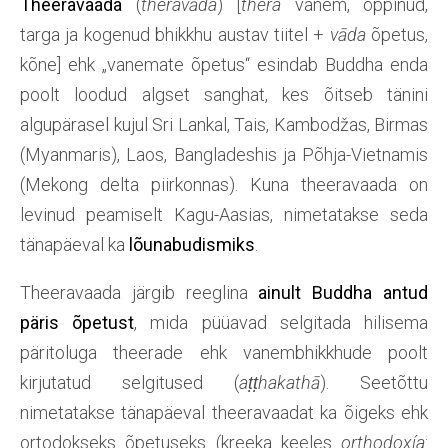
Theeravaada
(
theravāda
) [
thera
vanem, õppinud,
targa ja kogenud bhikkhu austav tiitel +
vāda
õpetus,
kõne] ehk „vanemate õpetus“ esindab Buddha enda
poolt loodud algset sanghat, kes õitseb tänini
algupärasel kujul Sri Lankal, Tais, Kambodžas, Birmas
(Myanmaris), Laos, Bangladeshis ja Põhja-Vietnamis
(Mekong delta piirkonnas). Kuna theeravaada on
levinud peamiselt Kagu-Aasias, nimetatakse seda
tänapäeval ka
lõunabudismiks
.
Theeravaada järgib reeglina
ainult Buddha antud
päris õpetust
, mida püüavad selgitada hilisema
päritoluga theerade ehk vanembhikkhude poolt
kirjutatud selgitused (
aṭṭhakathā
). Seetõttu
nimetatakse tänapäeval theeravaadat ka õigeks ehk
ortodokseks õpetuseks (kreeka keeles
orthodoxía
: