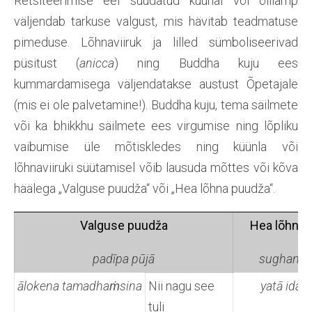
Retsiteerimise eel süüdatud küünal või õlilamp
väljendab tarkuse valgust, mis hävitab teadmatuse
pimeduse. Lõhnaviiruk ja lilled sümboliseerivad
püsitust (
anicca
) ning Buddha kuju ees
kummardamisega väljendatakse austust Õpetajale
(mis ei ole palvetamine!). Buddha kuju, tema säilmete
või ka bhikkhu säilmete ees virgumise ning lõpliku
vaibumise üle mõtiskledes ning küünla või
lõhnaviiruki süütamisel võib lausuda mõttes või kõva
häälega „Valguse puudža“ või „Hea lõhna puudža“.
Valguse puudža
Hea lõhna 
padīpa pūjā
sughanda
ālokena
tamadhaṁsina
Nii nagu see
yatā idaṁ
tuli