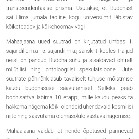
transtsendentaalse prisma. Usutakse, et Buddhast
sai ülima jumala taoline, kogu universumit läbistav
kõiketeadev ja kõikehoomav vägi.
Mahaajaana uued suutrad on kirjutatud umbes 1.
sajandil e.m.a - 5. sajandil m.a.j sanskriti keeles. Paljud
neist on pandud Buddha suhu ja sisaldavad ohtralt
müütilisi ning ontoloogilisi spekulatsioone. Uute
suutrate põhirõhk asub tavaliselt tühjuse mõistmise
kaudu buddhasuse saavutamisel. Selleks peab
bodhisattva läbima 10 etappi, mille kaudu peaks ta
hakkama nägema kõiki olendeid ühendavaid kosmilisi
niite ning saavutama olemasolule vastava nägemise.
Mahaajaana väidab, et nende õpetused pärinevad