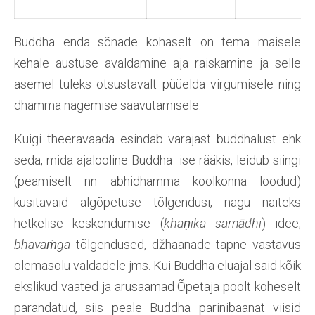
Buddha enda sõnade kohaselt on tema maisele
kehale austuse avaldamine aja raiskamine ja selle
asemel tuleks otsustavalt püüelda virgumisele ning
dhamma nägemise saavutamisele.
Kuigi theeravaada esindab varajast buddhalust ehk
seda, mida ajalooline Buddha ise rääkis, leidub siingi
(peamiselt nn abhidhamma koolkonna loodud)
küsitavaid algõpetuse tõlgendusi, nagu näiteks
hetkelise keskendumise (
khaṇika samādhi
) idee,
bhavaṁga
tõlgendused, džhaanade täpne vastavus
olemasolu valdadele jms. Kui Buddha eluajal said kõik
ekslikud vaated ja arusaamad Õpetaja poolt koheselt
parandatud, siis peale Buddha parinibaanat viisid