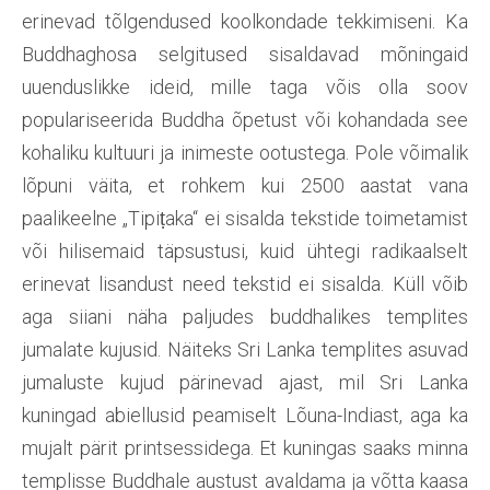
erinevad tõlgendused koolkondade tekkimiseni. Ka
Buddhaghosa selgitused sisaldavad mõningaid
uuenduslikke ideid, mille taga võis olla soov
populariseerida Buddha õpetust või kohandada see
kohaliku kultuuri ja inimeste ootustega. Pole võimalik
lõpuni väita, et rohkem kui 2500 aastat vana
paalikeelne „Tipiṭaka“ ei sisalda tekstide toimetamist
või hilisemaid täpsustusi, kuid ühtegi radikaalselt
erinevat lisandust need tekstid ei sisalda. Küll võib
aga siiani näha paljudes buddhalikes templites
jumalate kujusid. Näiteks Sri Lanka templites asuvad
jumaluste kujud pärinevad ajast, mil Sri Lanka
kuningad abiellusid peamiselt Lõuna-Indiast, aga ka
mujalt pärit printsessidega. Et kuningas saaks minna
templisse Buddhale austust avaldama ja võtta kaasa