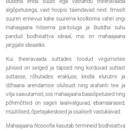
Buddha enda suust ega vastandu theeravaada
algõpetusega, vaid hoopis täiendavad neid. Ilmselt
suurim erinevus kahe suurema koolkonna vahel ongi
mahaajaana hilisema päritoluga ja Buddha suhu
pandud bodhisattva ideaal, mis on mahaajaana
järgijate ideaaliks.
Kui theeravaada suttades toodud virgumistee
juhised on selged ja täpsed ning korduvad suttast
suttasse, rõhutades erakluse, kindla elurütmi ja
džhaana arendamise olulisust ning arahanti tee ja
vilja saavutamist, siis mahaajaana baasõpetused ning
põhimõtted on sageli laialivalguvad, ebamäärased,
müütilised, õpetajakesksed ja osaliselt vastukäivad.
Mahaajaana filosoofia kasutab termineid bodhisattva