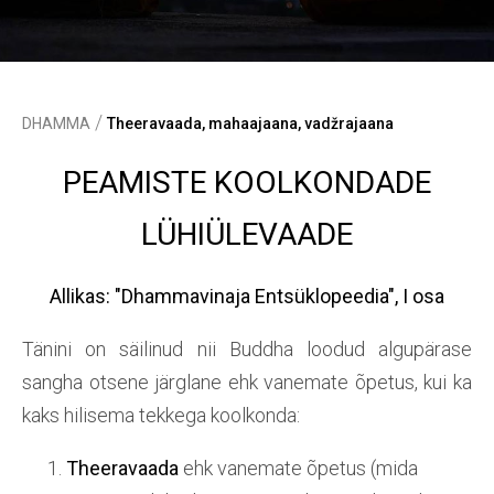
/
DHAMMA
Theeravaada, mahaajaana, vadžrajaana
PEAMISTE KOOLKONDADE
LÜHIÜLEVAADE
Allikas: "Dhammavinaja Entsüklopeedia", I osa
Tänini on säilinud nii Buddha loodud algupärase
sangha otsene järglane ehk vanemate õpetus, kui ka
kaks hilisema tekkega koolkonda:
Theeravaada
ehk vanemate õpetus (mida