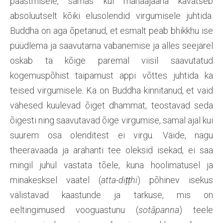
päästmisele, samas kui mahaajaana kavatseb
absoluutselt kõiki elusolendid virgumisele juhtida.
Buddha on aga õpetanud, et esmalt peab bhikkhu ise
püüdlema ja saavutama vabanemise ja alles seejärel
oskab ta kõige paremal viisil saavutatud
kogemuspõhist taipamust appi võttes juhtida ka
teised virgumisele. Ka on Buddha kinnitanud, et vaid
vähesed kuulevad õiget dhammat, teostavad seda
õigesti ning saavutavad õige virgumise, samal ajal kui
suurem osa olenditest ei virgu. Väide, nagu
theeravaada ja arahanti tee oleksid isekad, ei saa
mingil juhul vastata tõele, kuna hoolimatusel ja
minakesksel vaatel (
atta-diṭṭhi
) põhinev isekus
välistavad kaastunde ja tarkuse, mis on
eeltingimused vooguastunu (
sotāpanna
) teele