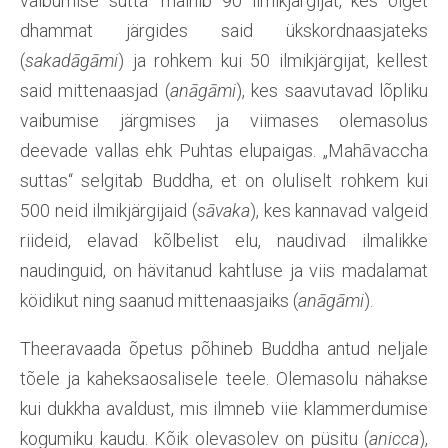
vaibumise sutta“ mainib 90 ilmikjärgijat, kes õiget
dhammat järgides said ükskordnaasjateks
(
sakadāgāmi
) ja rohkem kui 50 ilmikjärgijat, kellest
said mittenaasjad (
anāgāmi
), kes saavutavad lõpliku
vaibumise järgmises ja viimases olemasolus
deevade vallas ehk Puhtas elupaigas. „Mahāvaccha
suttas“ selgitab Buddha, et on oluliselt rohkem kui
500 neid ilmikjärgijaid (
sāvaka
), kes kannavad valgeid
riideid, elavad kõlbelist elu, naudivad ilmalikke
naudinguid, on hävitanud kahtluse ja viis madalamat
köidikut ning saanud mittenaasjaiks (
anāgāmi
).
Theeravaada õpetus põhineb Buddha antud neljale
tõele ja kaheksaosalisele teele. Olemasolu nähakse
kui dukkha avaldust, mis ilmneb viie klammerdumise
kogumiku kaudu. Kõik olevasolev on püsitu (
anicca
),