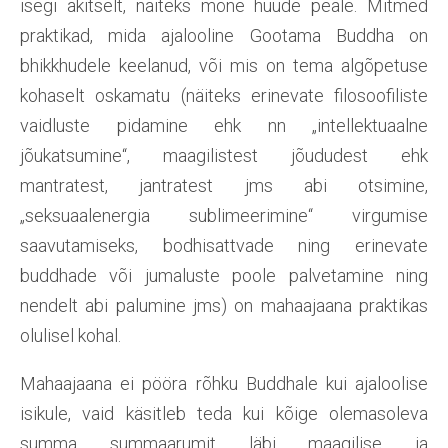
isegi äkitselt, näiteks mõne hüüde peale. Mitmed
praktikad, mida ajalooline Gootama Buddha on
bhikkhudele keelanud, või mis on tema algõpetuse
kohaselt oskamatu (näiteks erinevate filosoofiliste
vaidluste pidamine ehk nn „intellektuaalne
jõukatsumine“, maagilistest jõududest ehk
mantratest, jantratest jms abi otsimine,
„seksuaalenergia sublimeerimine“ virgumise
saavutamiseks, bodhisattvade ning erinevate
buddhade või jumaluste poole palvetamine ning
nendelt abi palumine jms) on mahaajaana praktikas
olulisel kohal.
Mahaajaana ei pööra rõhku Buddhale kui ajaloolise
isikule, vaid käsitleb teda kui kõige olemasoleva
summa summaarumit läbi maagilise ja