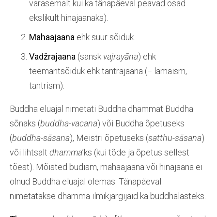
varasemalt kui ka tänapäeval peavad osad
ekslikult hinajaanaks).
Mahaajaana
ehk suur sõiduk.
Vadžrajaana
(sansk
vajrayāna
) ehk
teemantsõiduk ehk tantrajaana (= lamaism,
tantrism).
Buddha eluajal nimetati Buddha dhammat Buddha
sõnaks (
buddha-vacana
) või Buddha õpetuseks
(
buddha-sāsana
), Meistri õpetuseks (
satthu-sāsana
)
või lihtsalt
dhamma
’ks (kui tõde ja õpetus sellest
tõest). Mõisted budism, mahaajaana või hinajaana ei
olnud Buddha eluajal olemas. Tänapäeval
nimetatakse dhamma ilmikjärgijaid ka buddhalasteks.