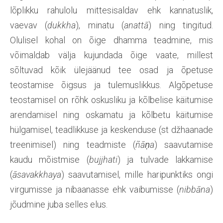
lõplikku rahulolu mittesisaldav ehk kannatuslik,
vaevav (
dukkha
), minatu (
anattā
) ning tingitud.
Olulisel kohal on õige dhamma teadmine, mis
võimaldab välja kujundada õige vaate, millest
sõltuvad kõik ülejäänud tee osad ja õpetuse
teostamise õigsus ja tulemuslikkus. Algõpetuse
teostamisel on rõhk oskusliku ja kõlbelise käitumise
arendamisel ning oskamatu ja kõlbetu käitumise
hülgamisel, teadlikkuse ja keskenduse (st džhaanade
treenimisel) ning teadmiste (
ñāṇa
) saavutamise
kaudu mõistmise (
bujjhati
) ja tulvade lakkamise
(
āsavakkhaya
) saavutamisel, mille haripunktiks ongi
virgumisse ja nibaanasse ehk vaibumisse (
nibbāna
)
jõudmine juba selles elus.