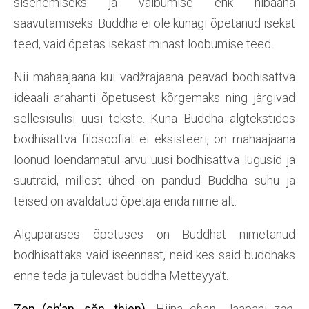
sisenemiseks ja vaibumise ehk nibaana
saavutamiseks. Buddha ei ole kunagi õpetanud isekat
teed, vaid õpetas isekast minast loobumise teed.
Nii mahaajaana kui vadžrajaana peavad bodhisattva
ideaali arahanti õpetusest kõrgemaks ning järgivad
sellesisulisi uusi tekste. Kuna Buddha algtekstides
bodhisattva filosoofiat ei eksisteeri, on mahaajaana
loonud loendamatul arvu uusi bodhisattva lugusid ja
suutraid, millest ühed on pandud Buddha suhu ja
teised on avaldatud õpetaja enda nime alt.
Algupärases õpetuses on Buddhat nimetanud
bodhisattaks vaid iseennast, neid kes said buddhaks
enne teda ja tulevast buddha Metteyya’t.
Zen (ch’an, sŏn, thien).
Hiina
chan
, Jaapani
zen
,