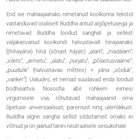
End ise mahaajaanaks nimetanud koolkonna tekstid
vastanduvad osaliselt Buddha antud algõpetusega ja
nimetavad Buddha loodud sanghat ja sellest
väljakasvanud koolkondi halvustavalt hinajaanaks
[(
hīnayāna
)
hīnā
(sõnast
hāyati
) „alam“, „madalam“;
„vilets“, „armetu“; „alatu“, „nurjatu“, „põlastusväärne“;
„puudulik“ (halvustavas mõttes) +
yāna
„sõiduk“,
„vanker“]. Uskudes, et nemad suudavad enda loodud
bodhisattva filosoofia abil rohkem inimesi
virgumisele viia, rõhutavad mahaajaanid oma
õpetuse universaalsust, paremust ning ülemlikkust.
Buddha algne sangha sellist sildistamist omaks ei
võtnud ja on jäänud tänini neutraalsele seisukohale.