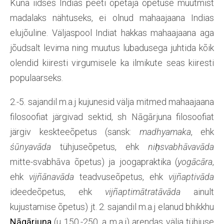
Kuna iidses Indias peeti õpetaja õpetuse muutmist
madalaks nähtuseks, ei olnud mahaajaana Indias
elujõuline. Väljaspool Indiat hakkas mahaajaana aga
jõudsalt levima ning muutus lubadusega juhtida kõik
olendid kiiresti virgumisele ka ilmikute seas kiiresti
populaarseks.
2.-5. sajandil m.a.j kujunesid välja mitmed mahaajaana
filosoofiat järgivad sektid, sh Nāgārjuna filosoofiat
järgiv keskteeõpetus (sansk:
madhyamaka
, ehk
śūnyavāda
tühjuseõpetus, ehk
niḥsvabhāvavāda
mitte-svabhāva õpetus) ja joogapraktika (
yogācāra
,
ehk
vijñānavāda
teadvuseõpetus, ehk
vijñaptivāda
ideedeõpetus, ehk
vijñaptimātratāvāda
ainult
kujustamise õpetus) jt. 2. sajandil m.a.j elanud bhikkhu
Nāgārjuna
(u 150.-250. a m.a.j) arendas välja tühjuse