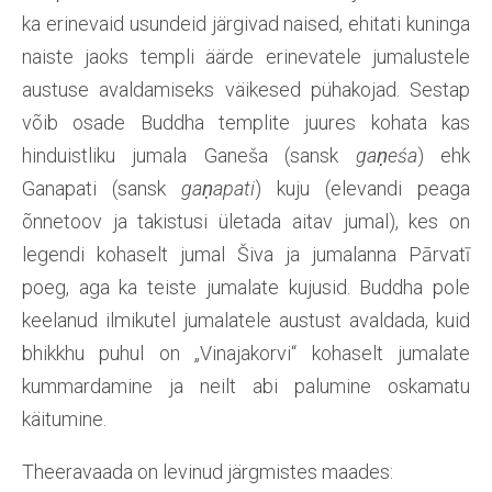
ka erinevaid usundeid järgivad naised, ehitati kuninga
naiste jaoks templi äärde erinevatele jumalustele
austuse avaldamiseks väikesed pühakojad. Sestap
võib osade Buddha templite juures kohata kas
hinduistliku jumala Ganeša (sansk
gaṇeśa
) ehk
Ganapati (sansk
gaṇapati
) kuju (elevandi peaga
õnnetoov ja takistusi ületada aitav jumal), kes on
legendi kohaselt jumal Šiva ja jumalanna Pārvatī
poeg, aga ka teiste jumalate kujusid. Buddha pole
keelanud ilmikutel jumalatele austust avaldada, kuid
bhikkhu puhul on „Vinajakorvi“ kohaselt jumalate
kummardamine ja neilt abi palumine oskamatu
käitumine.
Theeravaada on levinud järgmistes maades: