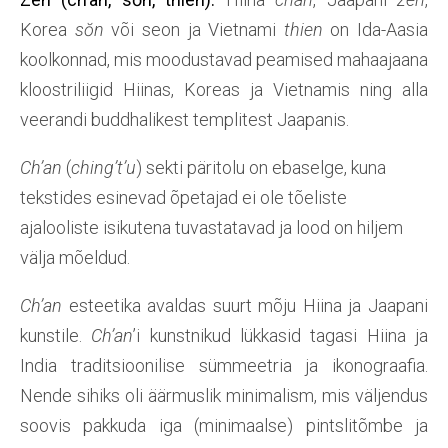
Korea
sŏn
või seon ja Vietnami
thien
on Ida-Aasia
koolkonnad, mis moodustavad peamised mahaajaana
kloostriliigid Hiinas, Koreas ja Vietnamis ning alla
veerandi buddhalikest templitest Jaapanis.
Ch’an
(
ching’t’u
) sekti päritolu on ebaselge, kuna
tekstides esinevad õpetajad ei ole tõeliste
ajalooliste isikutena tuvastatavad ja lood on hiljem
välja mõeldud.
Ch’an
esteetika avaldas suurt mõju Hiina ja Jaapani
kunstile.
Ch’an
’i kunstnikud lükkasid tagasi Hiina ja
India traditsioonilise sümmeetria ja ikonograafia.
Nende sihiks oli äärmuslik minimalism, mis väljendus
soovis pakkuda iga (minimaalse) pintslitõmbe ja