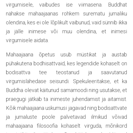
virgumisele, vaibudes ise viimasena. Buddhat
nähakse mahaajaanas rohkem surematu jumaliku
olendina, kes ei ole lõplikult vaibunud, vaid sünnib ikka
ja jälle inimese või muu olendina, et inimesi
virgumisele aidata.
Mahaajaana õpetus usub müstikat ja austab
pühakutena bodhisattvaid, kes legendide kohaselt on
bodisattva tee teostanud ja saavutanud
virgumislähedase seisundi. Spekuleeritakse, et ka
Buddha olevat käitunud samamoodi ning usutakse, et
praegugi jätkab ta inimeste juhendamist ja aitamist.
Kõik mahaajaana uskumusi jagavad ning bodisattvate
ja jumaluste poole palvetavad ilmikud võivad
mahaajaana filosoofia kohaselt virguda, mõnikord