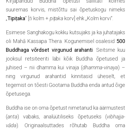
Kirjapandud Buddha õpetusi säilitati kolmes
suuremas korvis, mistõttu sai õpetuskogu nimeks
„
Tipiṭaka
“ [
ti
kolm +
piṭaka
korv] ehk „Kolm korvi“.
Esimese Sanghakogu kokku kutsujaks ja ka juhatajaks
oli Mahā Kassapa Thera. Kogunemisel osalesid
500
Buddhaga võrdset virgunud arahanti
. Seitsme kuu
jooksul retsiteeriti läbi kõik Buddha õpetused ja
juhised – nii dhamma kui vinaja (
dhamma-vinaya
) –
ning virgunud arahantid kinnitasid üheselt, et
tegemist on tõesti Gootama Buddha enda antud õige
õpetusega.
Buddha ise on oma õpetust nimetanud ka äärmustest
(
anta
) vabaks, analüütiliseks õpetuseks (
vibhajja-
vāda
). Originaalsuttades rõhutab Buddha oma