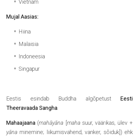
Vietnam
Mujal Aasias:
Hiina
Malaisia
Indoneesia
Singapur
Eestis esindab Buddha algõpetust
Eesti
Theeravaada Sangha
.
Mahaajaana
(
mahāyāna
[
maha
suur, väärikas, ülev +
yāna
minemine; liikumisvahend, vanker, sõiduk]) ehk