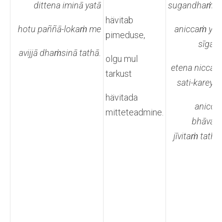
dittena iminā yatā
sugandhaṁ’pi
hävitab
hotu paññā-lokaṁ me
aniccaṁ yāti
pimeduse,
sīgato
avijjā dhaṁsinā tathā.
olgu mul
etena niccaṁ
tarkust
sati-kareyya
hävitada
anicca-
mitteteadmine.
bhāvaṁ
jīvitaṁ tathā.