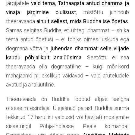
järgijatele
vaid tema, Tathaagata antud dhamma ja
vinaja järgimise olulisust
, mistõttu juhindub
theeravaada
ainult sellest, mida Buddha ise õpetas
.
Samas selgitas Buddha, et ühtegi dhammat – sh ka
tema antud õpetusi – ei tohiks pimesi uskuda ega
dogmana võtta ja
juhendas dhammat selle viljade
kaudu põhjalikult analüüsima
. Seetõttu ei saa
theeravaada olla dogmaatiline – kuigi mõnikord
mahajaanid nii ekslikult väidavad – vaid aruteludele
avatud ja analüütiline.
Theeravaada on Buddha loodud algse sangha
otseseim esindaja. Ülejäänud pärast Buddha surma
tekkinud 17 haruliini vaibusid või hävitati moslemite
sissetungil Põhja-Indiasse. Peale kolmandat