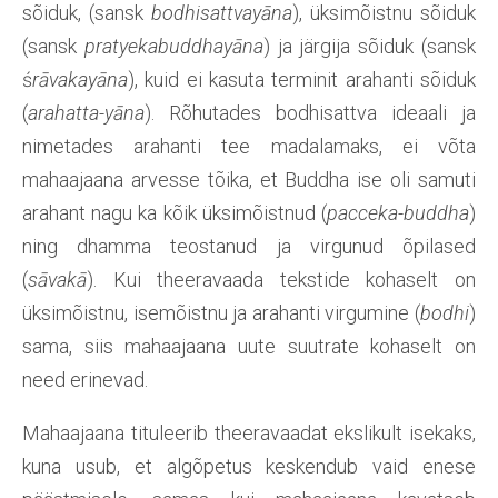
sõiduk, (sansk
bodhisattvayāna
), üksimõistnu sõiduk
(sansk
pratyekabuddhayāna
) ja järgija sõiduk (sansk
ś
rāvakayāna
), kuid ei kasuta terminit arahanti sõiduk
(
arahatta-yāna
). Rõhutades bodhisattva ideaali ja
nimetades arahanti tee madalamaks, ei võta
mahaajaana arvesse tõika, et Buddha ise oli samuti
arahant nagu ka kõik üksimõistnud (
pacceka-buddha
)
ning dhamma teostanud ja virgunud õpilased
(
sāvakā
). Kui theeravaada tekstide kohaselt on
üksimõistnu, isemõistnu ja arahanti virgumine (
bodhi
)
sama, siis mahaajaana uute suutrate kohaselt on
need erinevad.
Mahaajaana tituleerib theeravaadat ekslikult isekaks,
kuna usub, et algõpetus keskendub vaid enese