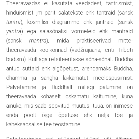
Theeravaadas ei kasutata veedadest, tantrismist,
hinduismist jm pärit salatekste ehk tantraid (sansk
tantra
), kosmilisi diagramme ehk jantraid (sansk
yantra
) ega salasõnalisi vormeleid ehk mantraid
(sansk
mantra
), mida praktiseerivad mitte-
theeravaada koolkonnad (vadžrajaana, eriti Tiibeti
budism). Küll aga retsiteeritakse sõna-sõnalt Buddha
antud suttaid ehk algõpetust, arendamaks Buddha,
dhamma ja sangha lakkamatut meelespüsimist.
Palvetamine ja Buddhalt millegi palumine on
theeravaada kohaselt oskamatu käitumine, kuna
ainuke, mis saab soovitud muutusi tuua, on inimese
enda poolt õige õpetuse ehk nelja tõe ja
kaheksaosalise tee teostamine.