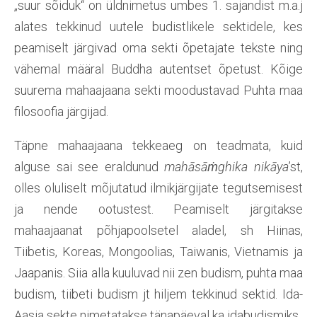
„suur sõiduk“ on üldnimetus umbes 1. sajandist m.a.j
alates tekkinud uutele budistlikele sektidele, kes
peamiselt järgivad oma sekti õpetajate tekste ning
vähemal määral Buddha autentset õpetust. Kõige
suurema mahaajaana sekti moodustavad Puhta maa
filosoofia järgijad.
Täpne mahaajaana tekkeaeg on teadmata, kuid
alguse sai see eraldunud
mahāsāṁghika nikāya
’st,
olles oluliselt mõjutatud ilmikjärgijate tegutsemisest
ja nende ootustest. Peamiselt järgitakse
mahaajaanat põhjapoolsetel aladel, sh Hiinas,
Tiibetis, Koreas, Mongoolias, Taiwanis, Vietnamis ja
Jaapanis. Siia alla kuuluvad nii zen budism, puhta maa
budism, tiibeti budism jt hiljem tekkinud sektid. Ida-
Aasia sekte nimetatakse tänapäeval ka idabudismiks.