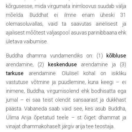
kõrgusesse, mida virgumata inimloovus suudab välja
mõelda. Buddhat ei ilmne enam üheski 31
olemasoluvallas, vaid ta saavutas ainelisest ja
ajalisest mõõtest väljaspool asuvas parinibbaana ehk
ületava vaibumise.
Buddha dhamma vundamendiks on: (1)
kõlbluse
arendamine, (2)
keskenduse
arendamine ja (3)
tarkuse
arendamine. Olulisel kohal on isikliku
vastutuse võtmine ja püüdlemine, kuna keegi – ei
inimene, Buddha, virgumisolend ehk bodhisatta ega
jumal – ei saa teist olendit sansaarast ja dukkhast
päästa. Vabaneda saab vaid see, kes asub Buddha,
Ülima Arija õpetatud teele – st õiget dhammat ja
vinajat dhammakohaselt järgiv arija tee teostaja.