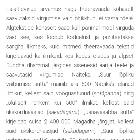
Laialtlevinud arvamus nagu theeravaada kohaselt
saavutaksid virgumise vaid bhikkhud, ei vasta tõele.
Algtekstide kohaselt saab küll parimal moel virguda
vaid see, kes loobub koduelust ja pühitsetakse
sangha liikmeks, kuid mitmed theeravaada tekstid
kirjeldavad ka ilmikuid, kes kodus elades ja algset
Buddha dhammat järgides sisenesid aarija teele ja
saavutasid virgumise. Näiteks, „Suur lõpliku
vaibumise sutta“ mainib ära 500 Nādika’s elanud
ilmikut, kellest said vooguastunud (
sotāpanna
) ning
„oluliselt rohkem kui 500“ ilmikut, kellest said
ükskordnaasjad (
sakadāgāmi
). „Janavasabha sutta“
kirjeldab suisa 2 400 000 Magadha järgijat, kellest
said ükskordnaasjad (
sakadāgāmi
). „Suur lõpliku