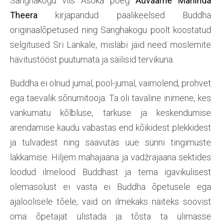
Sanghakogu viis Ašoka poeg
Auväärne Mahinda
Theera
kirjapandud paalikeelsed Buddha
originaalõpetused ning Sanghakogu poolt koostatud
selgitused Sri Lankale, misläbi jäid need moslemite
hävitustööst puutumata ja säilisid tervikuna.
Buddha ei olnud jumal, pool-jumal, vaimolend, prohvet
ega taevalik sõnumitooja. Ta oli tavaline inimene, kes
vankumatu kõlbluse, tarkuse ja keskendumise
arendamise kaudu vabastas end kõikidest plekkidest
ja tulvadest ning saavutas uue sünni tingimuste
lakkamise. Hiljem mahajaana ja vadžrajaana sektides
loodud ilmelood Buddhast ja tema igavikulisest
olemasolust ei vasta ei Buddha õpetusele ega
ajaloolisele tõele, vaid on ilmekaks näiteks soovist
oma õpetajat ülistada ja tõsta ta ülimasse