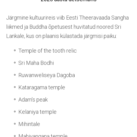
Järgmine kultuurireis viib Eesti Theeravaada Sangha
liikmed ja Buddha õpetusest huvitatud noored Sri
Lankale, kus on plaanis külastada järgmisi paiku:
Temple of the tooth relic
Sri Maha Bodhi
Ruwanweliseya Dagoba
Kataragama temple
Adam’s peak
Kelaniya temple
Mihintale
Mahiyangana temple