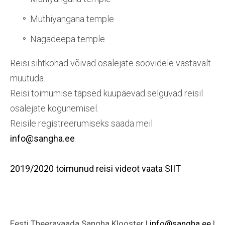
Muthiyangana temple
Nagadeepa temple
Reisi sihtkohad võivad osalejate soovidele vastavalt
muutuda.
Reisi toimumise täpsed kuupäevad selguvad reisil
osalejate kogunemisel.
Reisile registreerumiseks saada meil
info@sangha.ee
2019/2020 toimunud reisi videot vaata SIIT
Eesti Theeravaada Sangha Klooster |
info@sangha.ee
|