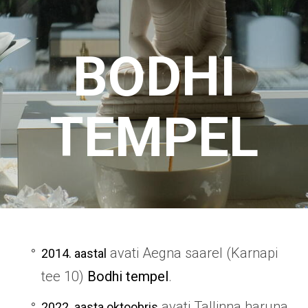
BODHI
TEMPEL
avati Aegna saarel (Karnapi
2014. aastal
tee 10)
Bodhi tempel
.
avati Tallinna haruna
2022. aasta oktoobris