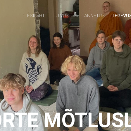
ESILEHT
TUTVUSTUS
ANNETUS
TEGEVU
OORTE MÕTLUS