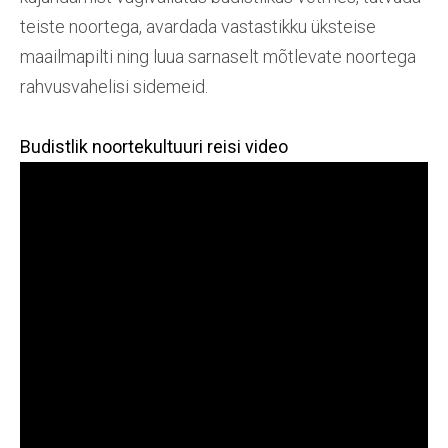
teiste noortega, avardada vastastikku üksteise
maailmapilti ning luua sarnaselt mõtlevate noortega
rahvusvahelisi sidemeid.
Budistlik noortekultuuri reisi video