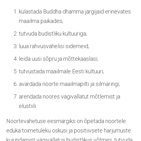
külastada Buddha dhamma järgijaid erinevates
maailma paikades;
tutvuda budistliku kultuuriga;
luua rahvusvahelisi sidemeid;
leida uusi sõpru ja mõttekaaslasi;
tutvustada maailmale Eesti kultuuri;
avardada noorte maailmapilti ja silmaringi;
arendada noores vägivallatut mõtlemist ja
elustiili.
Noortevahetuse eesmärgiks on õpetada noortele
eduka toimetuleku oskusi ja positiivsete harjumuste
kujundamist vägivallatus budistlikus võtmes, tutvuda