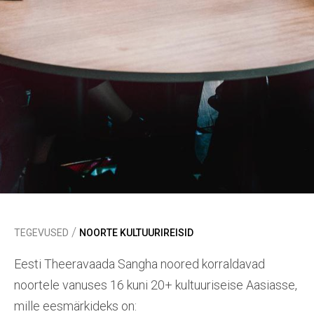
/
TEGEVUSED
NOORTE KULTUURIREISID
Eesti Theeravaada Sangha noored korraldavad
noortele vanuses 16 kuni 20+ kultuuriseise Aasiasse,
mille eesmärkideks on: