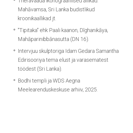
Theravaada ikonograafilised allikad:
Mahāvamsa, Sri Lanka budistlikud
kroonikaallikad jt.
"Tipitaka" ehk Paali kaanon, Dīghanikāya,
Mahāparinibbānasutta (DN 16).
Intervjuu skulptoriga Idam Gedara Samantha
Edirisooriya tema elust ja varasematest
töödest (Sri Lanka).
Bodhi templi ja WDS Aegna
Meelearenduskeskuse arhiiv, 2025.