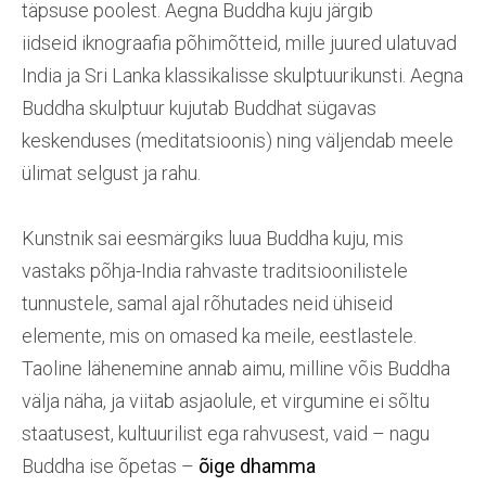
täpsuse poolest. Aegna Buddha kuju järgib
iidseid iknograafia põhimõtteid, mille juured ulatuvad
India ja Sri Lanka klassikalisse skulptuurikunsti. Aegna
Buddha skulptuur kujutab Buddhat sügavas
keskenduses (meditatsioonis) ning väljendab meele
ülimat selgust ja rahu.
Kunstnik sai eesmärgiks luua Buddha kuju, mis
vastaks põhja-India rahvaste traditsioonilistele
tunnustele, samal ajal rõhutades neid ühiseid
elemente, mis on omased ka meile, eestlastele.
Taoline lähenemine annab aimu, milline võis Buddha
välja näha, ja viitab asjaolule, et virgumine ei sõltu
staatusest, kultuurilist ega rahvusest, vaid – nagu
Buddha ise õpetas –
õige dhamma