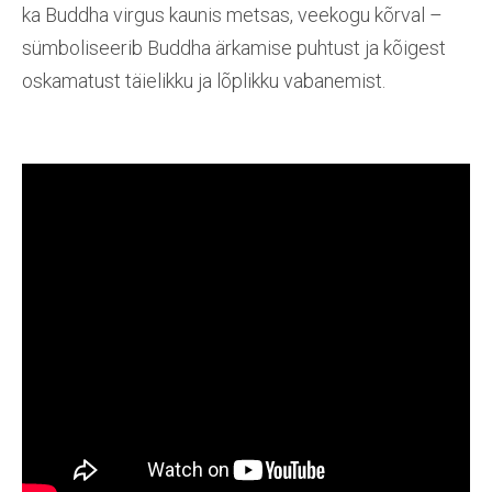
ka Buddha virgus kaunis metsas, veekogu kõrval –
sümboliseerib Buddha ärkamise puhtust ja kõigest
oskamatust täielikku ja lõplikku vabanemist.