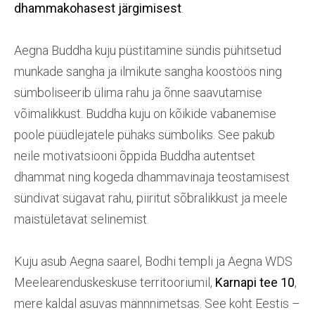
dhammakohasest järgimisest
.
Aegna Buddha kuju püstitamine sündis pühitsetud
munkade sangha ja ilmikute sangha koostöös ning
sümboliseerib ülima rahu ja õnne saavutamise
võimalikkust. Buddha kuju on kõikide vabanemise
poole püüdlejatele pühaks sümboliks. See pakub
neile motivatsiooni õppida Buddha autentset
dhammat ning kogeda dhammavinaja teostamisest
sündivat sügavat rahu, piiritut sõbralikkust ja meele
maistületavat selinemist.
Kuju asub Aegna saarel, Bodhi templi ja Aegna WDS
Meelearenduskeskuse territooriumil,
Karnapi tee 10
,
mere kaldal asuvas männnimetsas. See koht Eestis –