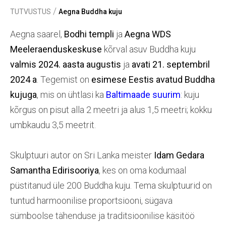
/
TUTVUSTUS
Aegna Buddha kuju
Aegna saarel,
Bodhi templi
ja
Aegna WDS
Meeleraenduskeskuse
kõrval asuv Buddha kuju
valmis 2024. aasta augustis
ja
avati 21.⁠ ⁠septembril
2024 a
. Tegemist on
esimese Eestis avatud Buddha
kujuga
, mis on ühtlasi ka
Baltimaade suurim
: kuju
kõrgus on pisut alla 2 meetri ja alus 1,5 meetri; kokku
umbkaudu 3,5 meetrit.
Skulptuuri autor on Sri Lanka meister
Idam Gedara
Samantha Edirisooriya
, kes on oma kodumaal
püstitanud üle 200 Buddha kuju. Tema skulptuurid on
tuntud harmoonilise proportsiooni, sügava
sümboolse tähenduse ja traditsioonilise käsitöö