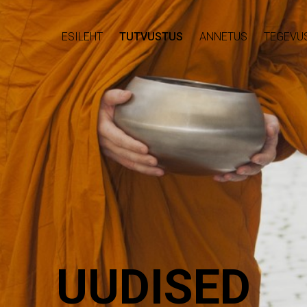
ESILEHT
TUTVUSTUS
ANNETUS
TEGEVU
UUDISED