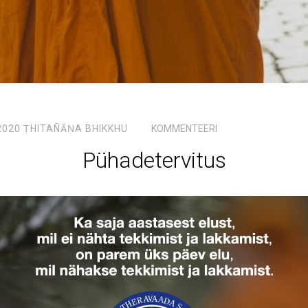
2020
ṬHITAÑĀṆA BHIKKHU
KOMMENTEERI
Pühadetervitus