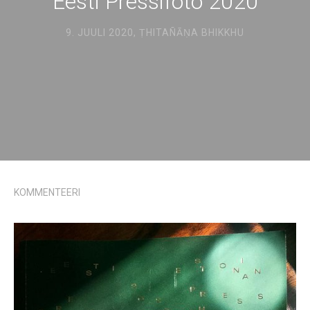
Eesti Pressifoto 2020
9. JUULI 2020
,
ṬHITAÑĀṆA BHIKKHU
KOMMENTEERI