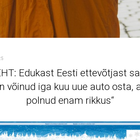
25
T: Edukast Eesti ettevõtjast sa
in võinud iga kuu uue auto osta, 
polnud enam rikkus“