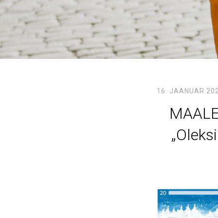
16. JAANUAR 20
MAALEH
„Oleks