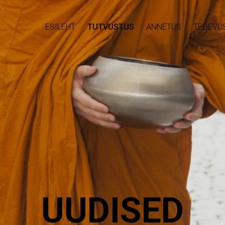
ESILEHT
TUTVUSTUS
ANNETUS
TEGEVU
UUDISED