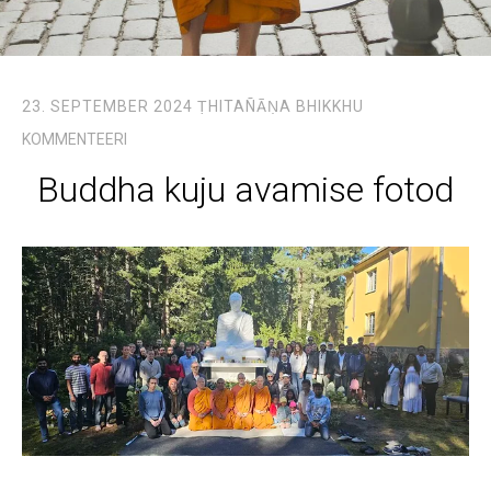
23. SEPTEMBER 2024
ṬHITAÑĀṆA BHIKKHU
KOMMENTEERI
Buddha kuju avamise fotod