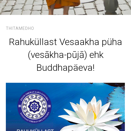
THITAMEDHO
Rahuküllast Vesaakha püha
(vesākha-pūjā) ehk
Buddhapäeva!