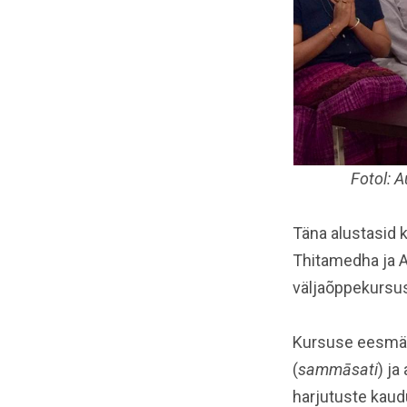
Fotol: 
Täna alustasid 
Thitamedha ja A
väljaõppekursus
Kursuse eesmärg
(
sammāsati
) ja
harjutuste kaud