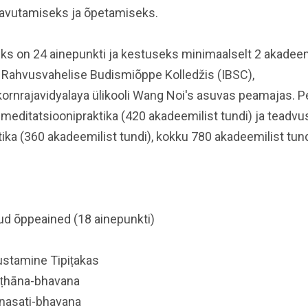
aavutamiseks ja õpetamiseks.
 on 24 ainepunkti ja kestuseks minimaalselt 2 akadeemi
a
Rahvusvahelise Budismiõppe Kolledžis (IBSC),
rnrajavidyalaya ülikooli Wang Noi's asuvas peamajas. P
 meditatsioonipraktika (420 akadeemilist tundi) ja teadv
ika (360 akadeemilist tundi), kokku 780 akadeemilist tund
ud õppeained (18 ainepunkti)
stamine Tipiṭakas
ṭṭhāna-bhavana
nasati-bhavana