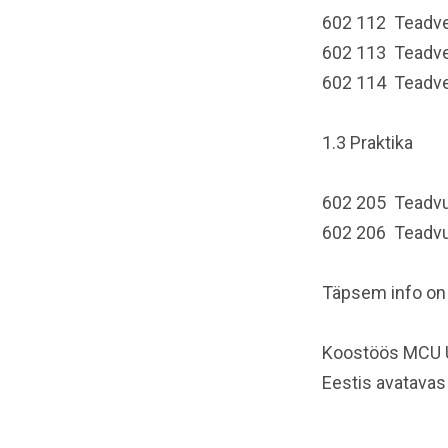
602 112 Teadvelo
602 113 Teadve
602 114 Teadvel
1.3 Praktika
602 205 Teadvus
602 206 Teadvu
Täpsem info on 
Koostöös MCU Ül
Eestis avatavas