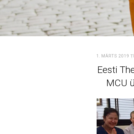
1. MÄRTS 2019
Ṭ
Eesti T
MCU ül