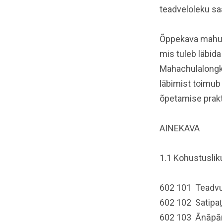
teadveloleku s
Õppekava mahuks
mis tuleb läbid
Mahachulalongko
läbimist toimub
õpetamise prakt
AINEKAVA
1.1 Kohustuslik
602 101 Teadvu
602 102 Satipa
602 103 Ānāpā