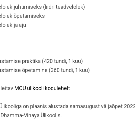
lek juhtimiseks (liidri teadvelolek)
lolek õpetamiseks
olek ja aju
tamise praktika (420 tundi, 1 kuu)
stamise õpetamine (360 tundi, 1 kuu)
leitav
MCU ülikooli kodulehelt
ikooliga on plaanis alustada samasugust väljaõpet 2022
 Dhamma-Vinaya Ülikoolis.