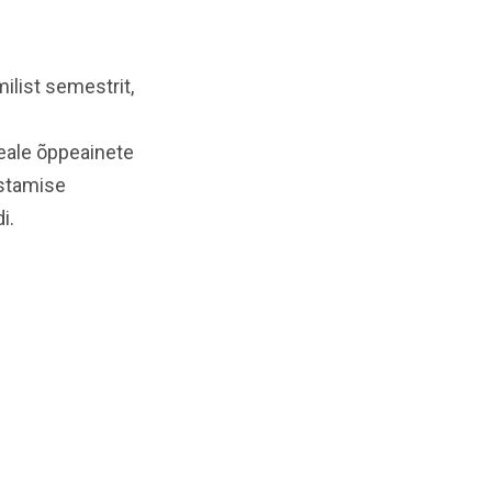
list semestrit,
eale õppeainete
ustamise
i.