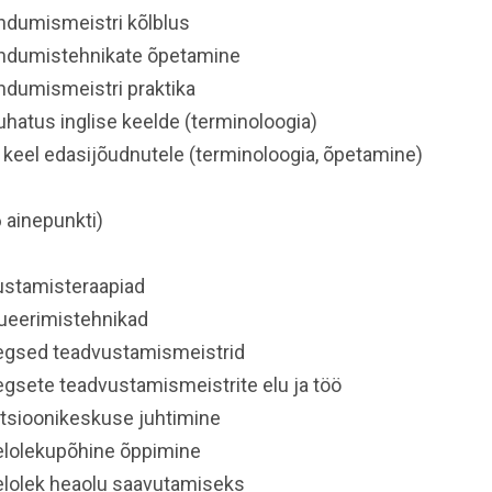
dumismeistri kõlblus
ndumistehnikate õpetamine
dumismeistri praktika
hatus inglise keelde (terminoloogia)
 keel edasijõudnutele (terminoloogia, õpetamine)
6 ainepunkti)
stamisteraapiad
jueerimistehnikad
gsed teadvustamismeistrid
gsete teadvustamismeistrite elu ja töö
tsioonikeskuse juhtimine
lolekupõhine õppimine
lolek heaolu saavutamiseks