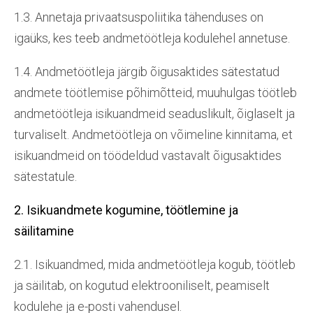
1.3. Annetaja privaatsuspoliitika tähenduses on
igaüks, kes teeb andmetöötleja kodulehel annetuse.
1.4. Andmetöötleja järgib õigusaktides sätestatud
andmete töötlemise põhimõtteid, muuhulgas töötleb
andmetöötleja isikuandmeid seaduslikult, õiglaselt ja
turvaliselt. Andmetöötleja on võimeline kinnitama, et
isikuandmeid on töödeldud vastavalt õigusaktides
sätestatule.
2. Isikuandmete kogumine, töötlemine ja
säilitamine
2.1. Isikuandmed, mida andmetöötleja kogub, töötleb
ja säilitab, on kogutud elektrooniliselt, peamiselt
kodulehe ja e-posti vahendusel.