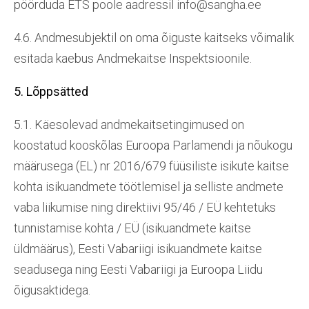
pöörduda ETS poole aadressil info@sangha.ee
4.6. Andmesubjektil on oma õiguste kaitseks võimalik
esitada kaebus Andmekaitse Inspektsioonile.
5. Lõppsätted
5.1. Käesolevad andmekaitsetingimused on
koostatud kooskõlas Euroopa Parlamendi ja nõukogu
määrusega (EL) nr 2016/679 füüsiliste isikute kaitse
kohta isikuandmete töötlemisel ja selliste andmete
vaba liikumise ning direktiivi 95/46 / EÜ kehtetuks
tunnistamise kohta / EÜ (isikuandmete kaitse
üldmäärus), Eesti Vabariigi isikuandmete kaitse
seadusega ning Eesti Vabariigi ja Euroopa Liidu
õigusaktidega.