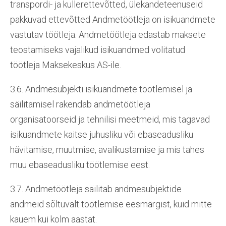
transpordi- ja kullerettevõtted, ülekandeteenuseid
pakkuvad ettevõtted Andmetöötleja on isikuandmete
vastutav töötleja. Andmetöötleja edastab maksete
teostamiseks vajalikud isikuandmed volitatud
töötleja Maksekeskus AS-ile.
3.6. Andmesubjekti isikuandmete töötlemisel ja
säilitamisel rakendab andmetöötleja
organisatoorseid ja tehnilisi meetmeid, mis tagavad
isikuandmete kaitse juhusliku või ebaseadusliku
hävitamise, muutmise, avalikustamise ja mis tahes
muu ebaseadusliku töötlemise eest.
3.7. Andmetöötleja säilitab andmesubjektide
andmeid sõltuvalt töötlemise eesmärgist, kuid mitte
kauem kui kolm aastat.