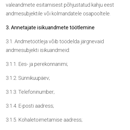
valeandmete esitamisest põhjustatud kahju eest
andmesubjektile või kolmandatele osapooltele.
3. Annetajate isikuandmete töötlemine
3.1. Andmetöötleja võib töödelda järgnevaid
andmesubjekti isikuandmeid:
3.1.1. Ees- ja perekonnanimi;
3.1.2. Sünnikuupäev;
3.1.3. Telefoninumber;
3.1.4. E-posti aadress;
3.1.5. Kohaletoimetamise aadress;