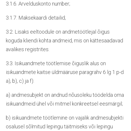
3.1.6. Arvelduskonto number;
3.1.7. Maksekaardi detailid;
3.2. Lisaks eeltoodule on andmetöötlejal õigus
koguda kliendi kohta andmeid, mis on kättesaadavad
avalikes registrites.
3.3. Isikuandmete töötlemise õiguslik alus on
isikuandmete kaitse üldmääruse paragrahv 6 lg 1 p-d
a), b), c) ja f):
a) andmesubjekt on andnud nõusoleku töödelda oma
isikuandmeid ühel või mitmel konkreetsel eesmärgil;
b) isikuandmete töötlemine on vajalik andmesubjekti
osalusel sõlmitud lepingu täitmiseks või lepingu