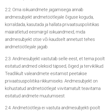
2.2. Oma isikuandmete jagamisega annab
andmesubjekt andmetöötlejale õiguse koguda,
korraldada, kasutada ja hallata privaatsuspoliitikas
määratletud eesmärgil isikuandmeid, mida
andmesubjekt otse või kaudselt annetust tehes
andmetöötlejale jagab.
2.3. Andmesubjekt vastutab selle eest, et tema poolt
esitatud andmed oleksid täpsed, õiged ja terviklikud.
Teadlikult valeandmete esitamist peetakse
privaatsuspoliitika rikkumiseks. Andmesubjekt on
kohustatud andmetöötlejat viivitamatult teavitama
esitatud andmete muutumisest.
2.4. Andmetöötleja ei vastuta andmesubjekti poolt