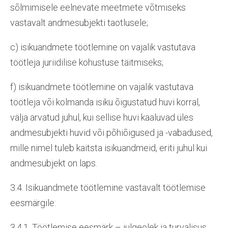
sõlmimisele eelnevate meetmete võtmiseks
vastavalt andmesubjekti taotlusele;
c) isikuandmete töötlemine on vajalik vastutava
töötleja juriidilise kohustuse täitmiseks;
f) isikuandmete töötlemine on vajalik vastutava
töötleja või kolmanda isiku õigustatud huvi korral,
välja arvatud juhul, kui sellise huvi kaaluvad üles
andmesubjekti huvid või põhiõigused ja -vabadused,
mille nimel tuleb kaitsta isikuandmeid, eriti juhul kui
andmesubjekt on laps.
3.4. Isikuandmete töötlemine vastavalt töötlemise
eesmärgile:
3.4.1. Töötlemise eesmärk – julgeolek ja turvalisus